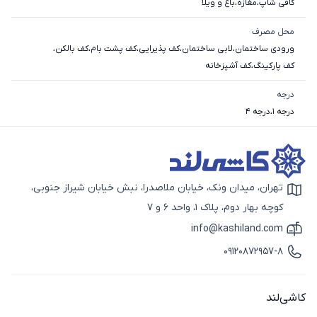
کافی شاپ
،
مغازه
،
باغ و ویلا
محل مصرف
ورودی ساختمان
،
لابی ساختمان
،
کف پذیرایی
،
کف پشت بام
،
کف بالکن
،
کف پارکینگ
،
کف آشپزخانه
درجه
درجه 1
،
درجه 4
تهران، میدان ونک، خیابان ملاصدرا، نبش خیابان شیراز جنوبی،
آیکون نقشه
کوچه بهار دوم، پلاک 1، واحد 6 و 7
info@kashiland.com
آیکون ایمیل
09120872957-8
آیکون تماس
کاشی‌لند