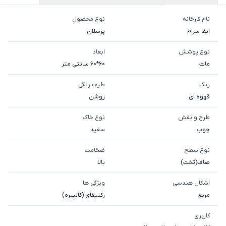
نام کارخانه
نوع محصول
ایفا سرام
پرسلان
نوع پوشش
ابعاد
مات
60*60 سانتی متر
رنگ
طیف رنگی
قهوه ای
روشن
طرح و نقش
نوع خاک
چوب
سفيد
نوع سطح
ضخامت
صاف(تخت)
بالا
اشکال هندسی
ویژگی ها
مربع
رکتیفای (کالیبره)
کاربری