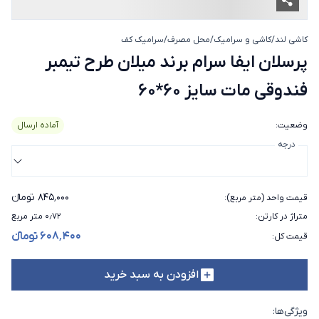
کاشی لند
/
کاشی و سرامیک
/
محل مصرف
/
سرامیک کف
پرسلان ایفا سرام برند میلان طرح تیم
پرسلان ایفا سرام برند میلان طرح تیمبر
فندوقی مات سایز 60*60
وضعیت
:
آماده ارسال
درجه
۸۴۵٬۰۰۰ تومانء
قیمت واحد (متر مربع)
:
متراژ در کارتن
:
۰٫۷۲ متر مربع
۶۰۸٬۴۰۰ تومانء
قیمت کل
:
افزودن به سبد خرید
ویژگی‌ها: