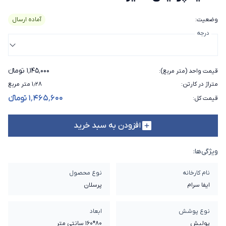
وضعیت
:
آماده ارسال
درجه
۱٬۱۴۵٬۰۰۰ تومانء
قیمت واحد (متر مربع)
:
متراژ در کارتن
:
۱٫۲۸ متر مربع
۱٬۴۶۵٬۶۰۰ تومانء
قیمت کل
:
افزودن به سبد خرید
ویژگی‌ها:
نام کارخانه
نوع محصول
ایفا سرام
پرسلان
نوع پوشش
ابعاد
پولیش
80*160 سانتی متر