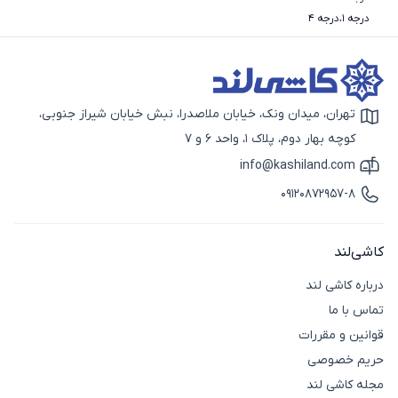
درجه 1
،
درجه 4
تهران، میدان ونک، خیابان ملاصدرا، نبش خیابان شیراز جنوبی،
آیکون نقشه
کوچه بهار دوم، پلاک 1، واحد 6 و 7
info@kashiland.com
آیکون ایمیل
09120872957-8
آیکون تماس
کاشی‌لند
درباره کاشی لند
تماس با ما
قوانین و مقررات
حریم خصوصی
مجله کاشی لند