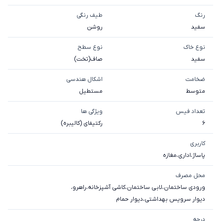
رنگ
طیف رنگی
سفید
روشن
نوع خاک
نوع سطح
سفيد
صاف(تخت)
ضخامت
اشکال هندسی
متوسط
مستطیل
تعداد فیس
ویژگی ها
6
رکتیفای (کالیبره)
کاربری
پاساژ
،
اداری
،
مغازه
محل مصرف
ورودی ساختمان
،
لابی ساختمان
،
کاشی آشپزخانه
،
راهرو
،
دیوار سرویس بهداشتی
،
دیوار حمام
درجه