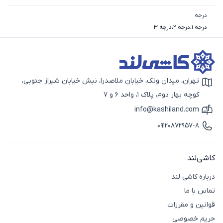
درجه
درجه 1
،
درجه 2
،
درجه 3
تهران، میدان ونک، خیابان ملاصدرا، نبش خیابان شیراز جنوبی،
آیکون نقشه
کوچه بهار دوم، پلاک 1، واحد 6 و 7
info@kashiland.com
آیکون ایمیل
09120872957-8
آیکون تماس
کاشی‌لند
درباره کاشی لند
تماس با ما
قوانین و مقررات
حریم خصوصی