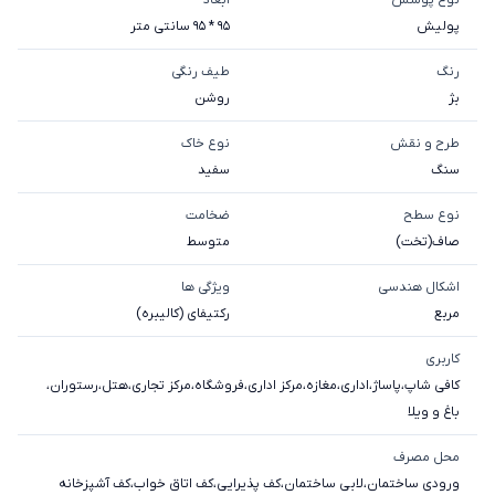
پولیش
95 * 95 سانتی متر
رنگ
طیف رنگی
بژ
روشن
طرح و نقش
نوع خاک
سنگ
سفيد
نوع سطح
ضخامت
صاف(تخت)
متوسط
اشکال هندسی
ویژگی ها
مربع
رکتیفای (کالیبره)
کاربری
کافی شاپ
،
پاساژ
،
اداری
،
مغازه
،
مرکز اداری
،
فروشگاه
،
مرکز تجاری
،
هتل
،
رستوران
،
باغ و ویلا
محل مصرف
ورودی ساختمان
،
لابی ساختمان
،
کف پذیرایی
،
کف اتاق خواب
،
کف آشپزخانه