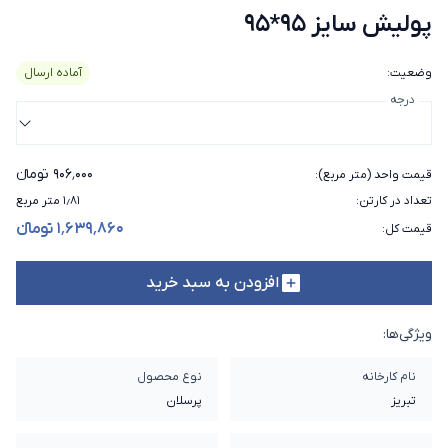
پولیش سایز 95*95
وضعیت
:
آماده ارسال
درجه
۹۰۶٬۰۰۰ تومانء
قیمت واحد (متر مربع)
:
تعداد در کارتن
:
۱٫۸۱ متر مربع
۱٬۶۳۹٬۸۶۰ تومانء
قیمت کل
:
افزودن به سبد خرید
ویژگی‌ها:
نام کارخانه
نوع محصول
تبریز
پرسلان