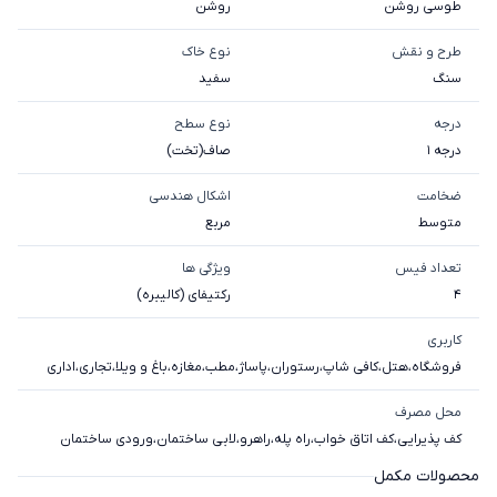
طوسی روشن
روشن
طرح و نقش
نوع خاک
سنگ
سفيد
درجه
نوع سطح
درجه 1
صاف(تخت)
ضخامت
اشکال هندسی
متوسط
مربع
تعداد فیس
ویژگی ها
4
رکتیفای (کالیبره)
کاربری
فروشگاه
،
هتل
،
کافی شاپ
،
رستوران
،
پاساژ
،
مطب
،
مغازه
،
باغ و ویلا
،
تجاری
،
اداری
محل مصرف
کف پذیرایی
،
کف اتاق خواب
،
راه پله
،
راهرو
،
لابی ساختمان
،
ورودی ساختمان
محصولات مکمل