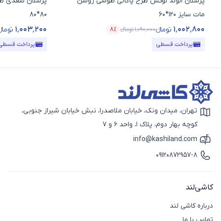
پرسلان الوند لوکس طرح پاگانی طوسی روشن
پرسلان سعدی طر
مات سایز 120*60
80*80
۱٬۰۰۳٬۲۰۰
۱٬۰۰۲٬۸۰۰
تومانء
تومان
۱٬۰۹۰٬۰۰۰
تومانء
۸٪
قیمت محصول
درصد تخفیف
قیمت محصول
پرداخت قسطی
پرداخت قسطی
تهران، میدان ونک، خیابان ملاصدرا، نبش خیابان شیراز جنوبی،
آیکون نقشه
کوچه بهار دوم، پلاک 1، واحد 6 و 7
info@kashiland.com
آیکون ایمیل
09120872957-8
آیکون تماس
کاشی‌لند
درباره کاشی لند
تماس با ما