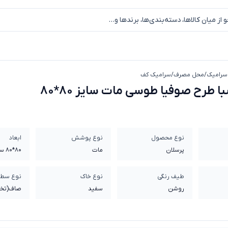
سرامیک
/
محل مصرف
/
سرامیک کف
پرسلان صبا طرح صوفیا طوسی مات سایز 80*80
 طرح صوفیا طوسی مات سایز 80*80
نوع محصول
نوع پوشش
ابعاد
پرسلان
مات
80*80 سانتی متر
طیف رنگی
نوع خاک
نوع سط
روشن
سفيد
صاف(تخ