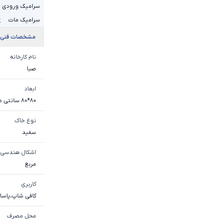
سرامیک ورودی 
سرامیک مات
+
مشخصات فنی
نام کارخانه
صبا
ابعاد
80*80 سانتی متر
نوع خاک
سفيد
اشکال هندسی
مربع
کاربری
کافی شاپ
،
پاساژ
محل مصرف