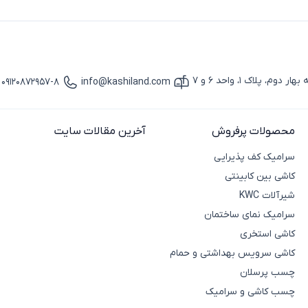
پلاک 1، واحد 6 و 7
09120872957-8
info@kashiland.com
آیکون ایمیل
آیکون تماس
محصولات پرفروش
آخرین مقالات سایت
سرامیک کف پذیرایی
کاشی بین کابینتی
شیرآلات KWC
سرامیک نمای ساختمان
کاشی استخری
کاشی سرویس بهداشتی و حمام
چسب پرسلان
چسب کاشی و سرامیک