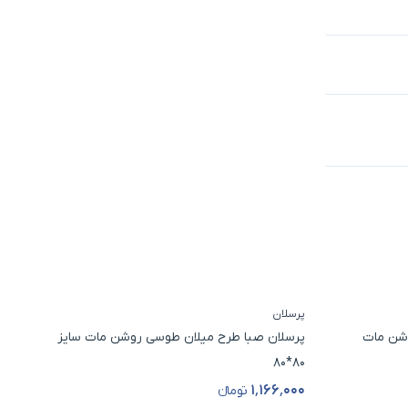
پرسلان
پرس
شن مات
پرسلان صبا طرح میلان طوسی روشن مات سایز
پرس
80*80
۰۰
۱٬۱۶۶٬۰۰۰
تومانء
قیمت محصول
قی