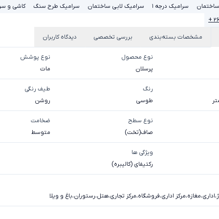
ساختمان
سرامیک درجه 1
سرامیک لابی ساختمان
سرامیک طرح سنگ
کاشی و سر
۲۶ 
مشخصات بسته‌بندی
بررسی تخصصی
دیدگاه کاربران
نوع محصول
نوع پوشش
پرسلان
مات
رنگ
طیف رنگی
طوسی
روشن
نوع سطح
ضخامت
صاف(تخت)
متوسط
ویژگی ها
رکتیفای (کالیبره)
،
اداری
،
مغازه
،
مرکز اداری
،
فروشگاه
،
مرکز تجاری
،
هتل
،
رستوران
،
باغ و ویلا