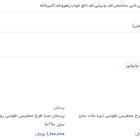
ن
،
لابی ساختمان
،
کف پذیرایی
،
کف اتاق خواب
،
راهرو
،
کف آشپزخانه
ان)
پذیرایی
پرسلان
رح ممفیس طوسی تیره مات سایز
پرسلان صبا طرح ممفیس طوسی رو
سایز 80*80
۱٬۱۰۰٬۰۰۰
نء
تومانء
ل
قیمت محصول