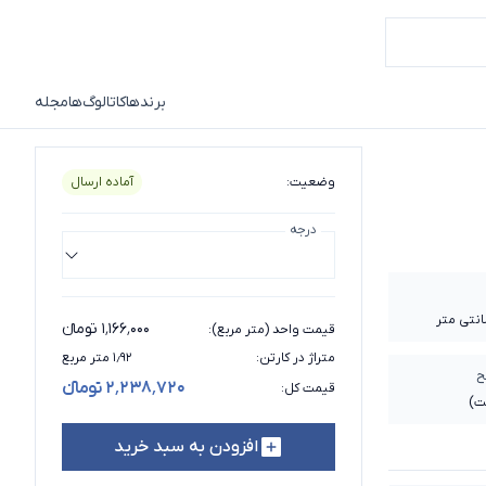
برندها
کاتالوگ‌ها
مجله
وضعیت
:
آماده ارسال
درجه
۱٬۱۶۶٬۰۰۰ تومانء
قیمت واحد (متر مربع)
:
متراژ در کارتن
:
۱٫۹۲ متر مربع
ح
۲٬۲۳۸٬۷۲۰ تومانء
قیمت کل
:
ت)
افزودن به سبد خرید