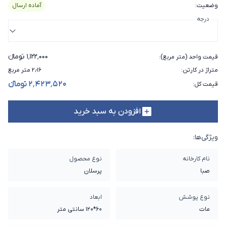
وضعیت
:
آماده ارسال
درجه
۱٬۱۲۲٬۰۰۰ تومانء
قیمت واحد (متر مربع)
:
متراژ در کارتن
:
۲٫۱۶ متر مربع
۲٬۴۲۳٬۵۲۰ تومانء
قیمت کل
:
افزودن به سبد خرید
ویژگی‌ها:
نام کارخانه
نوع محصول
صبا
پرسلان
نوع پوشش
ابعاد
مات
60*120 سانتی متر