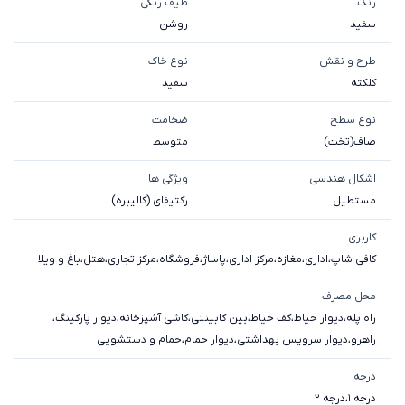
رنگ
طیف رنگی
سفید
روشن
طرح و نقش
نوع خاک
کلکته
سفيد
نوع سطح
ضخامت
صاف(تخت)
متوسط
اشکال هندسی
ویژگی ها
مستطیل
رکتیفای (کالیبره)
کاربری
کافی شاپ
،
اداری
،
مغازه
،
مرکز اداری
،
پاساژ
،
فروشگاه
،
مرکز تجاری
،
هتل
،
باغ و ویلا
محل مصرف
راه پله
،
دیوار حیاط
،
کف حیاط
،
بین کابینتی
،
کاشی آشپزخانه
،
دیوار پارکینگ
،
راهرو
،
دیوار سرویس بهداشتی
،
دیوار حمام
،
حمام و دستشویی
درجه
درجه 1
،
درجه 2