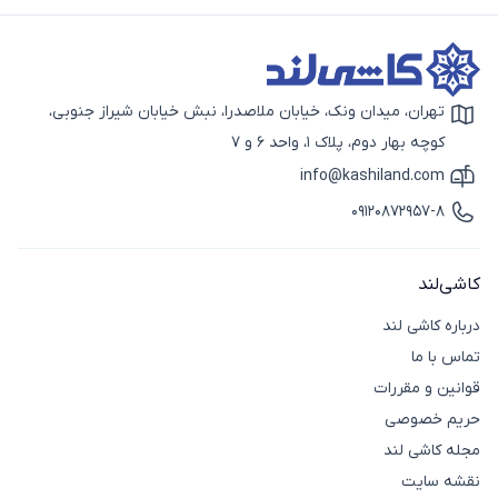
تهران، میدان ونک، خیابان ملاصدرا، نبش خیابان شیراز جنوبی،
آیکون نقشه
کوچه بهار دوم، پلاک 1، واحد 6 و 7
info@kashiland.com
آیکون ایمیل
09120872957-8
آیکون تماس
کاشی‌لند
درباره کاشی لند
تماس با ما
قوانین و مقررات
حریم خصوصی
مجله کاشی لند
نقشه سایت