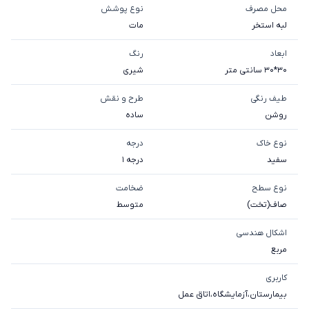
محل مصرف
نوع پوشش
لبه استخر
مات
ابعاد
رنگ
30*30 سانتی متر
شیری
طیف رنگی
طرح و نقش
روشن
ساده
نوع خاک
درجه
سفيد
درجه 1
نوع سطح
ضخامت
صاف(تخت)
متوسط
اشکال هندسی
مربع
کاربری
بیمارستان
،
آزمایشگاه
،
اتاق عمل