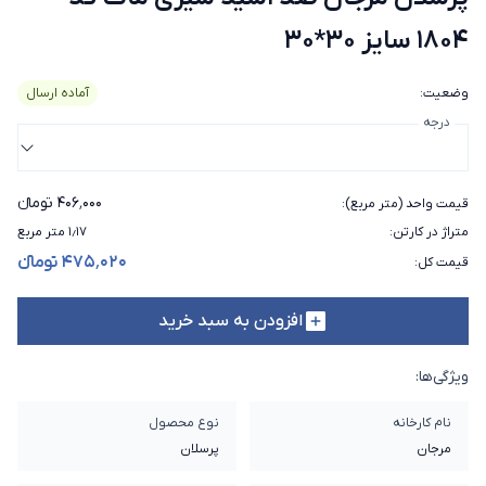
1804 سایز 30*30
وضعیت
:
آماده ارسال
درجه
۴۰۶٬۰۰۰ تومانء
قیمت واحد (متر مربع)
:
متراژ در کارتن
:
۱٫۱۷ متر مربع
۴۷۵٬۰۲۰ تومانء
قیمت کل
:
افزودن به سبد خرید
ویژگی‌ها:
نام کارخانه
نوع محصول
مرجان
پرسلان