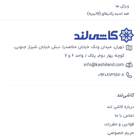
ویژگی ها
ضد اسید
،
رکتیفای (کالیبره)
تهران، میدان ونک، خیابان ملاصدرا، نبش خیابان شیراز جنوبی،
آیکون نقشه
کوچه بهار دوم، پلاک 1، واحد 6 و 7
info@kashiland.com
آیکون ایمیل
09120872957-8
آیکون تماس
کاشی‌لند
درباره کاشی لند
تماس با ما
قوانین و مقررات
حریم خصوصی