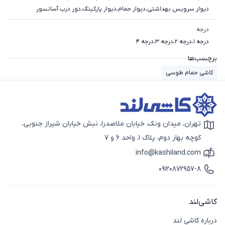
دیوار سرویس بهداشتی
،
دیوار حمام
،
دیوار پارکینگ
،
دور درب آسانسور
درجه
درجه 1
،
درجه 2
،
درجه 3
،
درجه 4
برچسب‌ها
کاشی حمام طوسی
تهران، میدان ونک، خیابان ملاصدرا، نبش خیابان شیراز جنوبی،
آیکون نقشه
کوچه بهار دوم، پلاک 1، واحد 6 و 7
info@kashiland.com
آیکون ایمیل
09120872957-8
آیکون تماس
کاشی‌لند
درباره کاشی لند