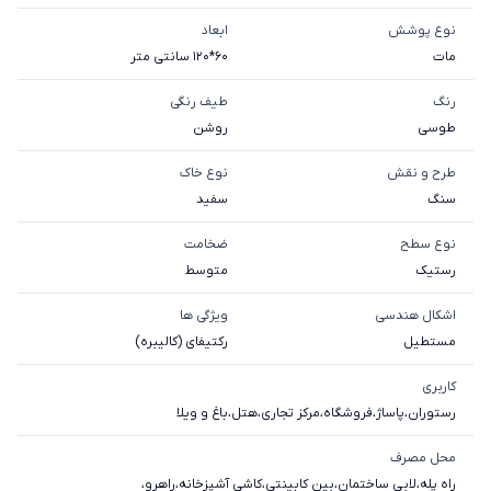
نوع پوشش
ابعاد
مات
60*120 سانتی متر
رنگ
طیف رنگی
طوسی
روشن
طرح و نقش
نوع خاک
سنگ
سفيد
نوع سطح
ضخامت
رستیک
متوسط
اشکال هندسی
ویژگی ها
مستطیل
رکتیفای (کالیبره)
کاربری
رستوران
،
پاساژ
،
فروشگاه
،
مرکز تجاری
،
هتل
،
باغ و ویلا
محل مصرف
راه پله
،
لابی ساختمان
،
بین کابینتی
،
کاشی آشپزخانه
،
راهرو
،