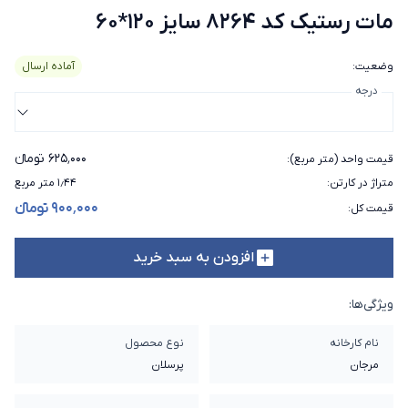
مات رستیک کد 8264 سایز 120*60
وضعیت
:
آماده ارسال
درجه
۶۲۵٬۰۰۰ تومانء
قیمت واحد (متر مربع)
:
متراژ در کارتن
:
۱٫۴۴ متر مربع
۹۰۰٬۰۰۰ تومانء
قیمت کل
:
افزودن به سبد خرید
ویژگی‌ها:
نام کارخانه
نوع محصول
مرجان
پرسلان