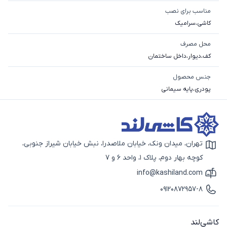
مناسب برای نصب
کاشی
،
سرامیک
محل مصرف
کف
،
دیوار
،
داخل ساختمان
جنس محصول
پودری
،
پایه سیمانی
تهران، میدان ونک، خیابان ملاصدرا، نبش خیابان شیراز جنوبی،
آیکون نقشه
کوچه بهار دوم، پلاک 1، واحد 6 و 7
info@kashiland.com
آیکون ایمیل
09120872957-8
آیکون تماس
کاشی‌لند