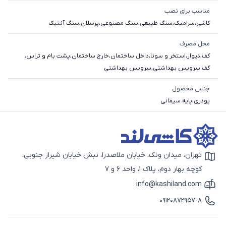
مناسب برای نصب
کاشی
،
سرامیک
،
سنگ طبیعی
،
سنگ مصنوعی
،
پرسلان
،
سنگ آنتیک
محل مصرف
کف
،
دیوار
،
استخر و سونا
،
داخل ساختمان
،
خارج ساختمان
،
پشت بام و تراس
،
کف سرویس بهداشتی
،
سرویس بهداشتی
جنس محصول
پودری
،
پایه سیمانی
تهران، میدان ونک، خیابان ملاصدرا، نبش خیابان شیراز جنوبی،
آیکون نقشه
کوچه بهار دوم، پلاک 1، واحد 6 و 7
info@kashiland.com
آیکون ایمیل
09120872957-8
آیکون تماس