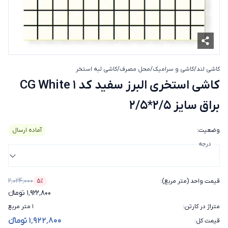
کاشی لند
/
کاشی و سرامیک
/
محل مصرف
/
کاشی لبه استخر
کاشی استخری البرز سفید کد CG White 1 براق سایز 2/5*2/5
کاشی استخری البرز سفید کد CG White 1
براق سایز 2/5*2/5
وضعیت
:
آماده ارسال
درجه
۲٬۰۲۴٬۰۰۰
قیمت واحد (متر مربع)
:
۵٪
درصد تخفیف
۱٬۹۲۲٬۸۰۰ تومانء
متراژ در کارتن
:
۱ متر مربع
۱٬۹۲۲٬۸۰۰ تومانء
قیمت کل
: