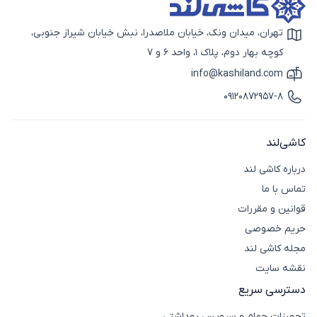
تهران، میدان ونک، خیابان ملاصدرا، نبش خیابان شیراز جنوبی،
آیکون نقشه
کوچه بهار دوم، پلاک 1، واحد 6 و 7
info@kashiland.com
آیکون ایمیل
09120872957-8
آیکون تماس
کاشی‌لند
درباره کاشی لند
تماس با ما
قوانین و مقررات
حریم خصوصی
مجله کاشی لند
نقشه سایت
دسترسی سریع
تجهیزات حمام و سرویس بهداشتی