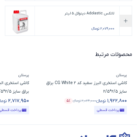
لاتکس Adolastic دینوکل 5 لیتر
افزودن به سبد خرید
۲٬۰۷۹٬۰۰۰ تومانء
محصولات مرتبط
پرسلان
پرسلان
کاشی استخری البرز سفید کد CG White 2 براق
سایز 2/5*2/5
براق سایز 2/5*2/5
۲٬۷۱۷٬۹۵۰
۱٬۹۲۲٬۸۰۰
تومانء
تومان
۲٬۰۲۴٬۰۰۰
تومانء
۵٪
قیمت محصول
درصد تخفیف
قیمت محصول
پرداخت قسطی
پرداخت قسطی