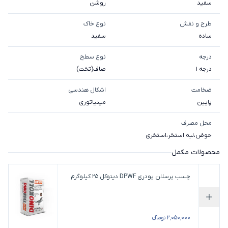
سفید
روشن
طرح و نقش
نوع خاک
ساده
سفيد
درجه
نوع سطح
درجه 1
صاف(تخت)
ضخامت
اشکال هندسی
پایین
مینیاتوری
محل مصرف
حوض
،
لبه استخر
،
استخری
محصولات مکمل
چسب پرسلان پودری DPWF دینوکل 25 کیلوگرم
افزودن به سبد خرید
۲٬۰۵۰٬۰۰۰ تومانء