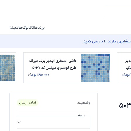
برندها
کاتالوگ‌ها
مجله
شابهی دارند را بررسی کنید.
دیز
کاشی استخری ایلدیز برند میراک
نگی
طرح لوستری میکس کد 5037
سایز 2/5*2/5
۱٬۶۵۰٬۰۰۰ تومانء
*2/5
وضعیت
:
آماده ارسال
لدیز برند میراک طرح لوستر صدفی کد 5030
درجه