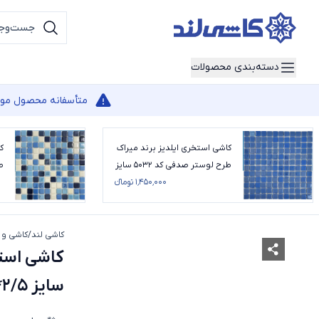
دسته‌بندی محصولات
متأسفانه محصول مورد 
کاشی استخری ایلدیز برند میراک
ک
طرح لوستر صدفی کد 5032 سایز
2/5*2/5
۱٬۴۵۰٬۰۰۰ تومانء
سای
کاشی لند
/
کاشی و 
سایز 2/5*2/5