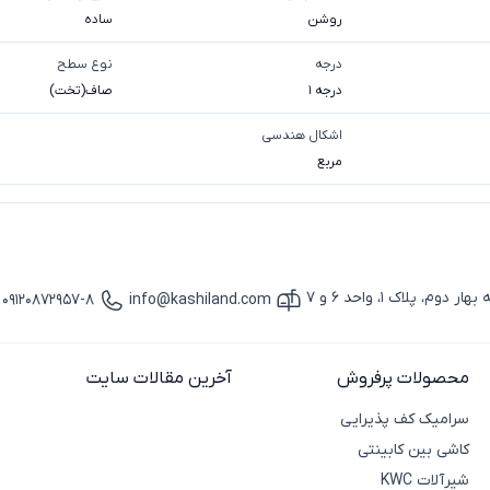
روشن
ساده
درجه
نوع سطح
درجه 1
صاف(تخت)
اشکال هندسی
مربع
پلاک 1، واحد 6 و 7
09120872957-8
info@kashiland.com
آیکون ایمیل
آیکون تماس
محصولات پرفروش
آخرین مقالات سایت
سرامیک کف پذیرایی
کاشی بین کابینتی
شیرآلات KWC