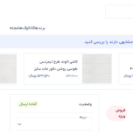
برندها
کاتالوگ‌ها
مجله
شابهی دارند را بررسی کنید.
کاشی الوند طرح لیمرنس
طوسی روشن دکور مات سایز
90*30
۵۹۲٬۸۰۰
۵۳۳٬۵۲۰ تومانء
وضعیت
:
آماده ارسال
فروش
ویژه
درجه