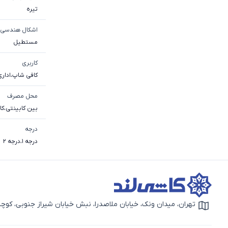
تیره
اشکال هندسی
مستطیل
کاربری
کافی شاپ
،
اداری
محل مصرف
بین کابینتی
،
کا
درجه
درجه 1
،
درجه 2
تهران، میدان ونک، خیابان ملاصدرا، نبش خیابان شیراز جنوبی، کوچه بهار دوم، 
آیکون نقشه