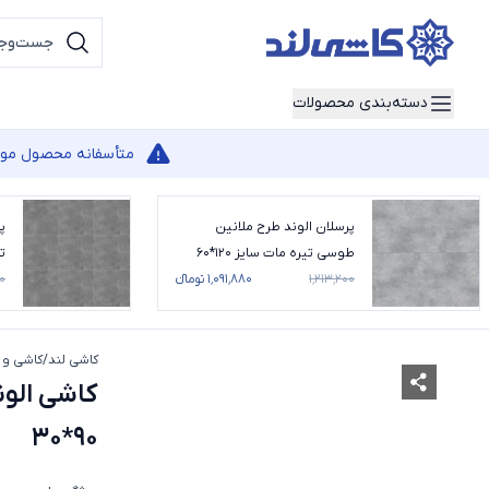
دسته‌بندی محصولات
متأسفانه محصول مورد 
پرسلان الوند طرح ملانین
پ
طوسی تیره مات سایز 120*60
تی
۱٬۲۱۳٬۲۰۰
۱٬۰۹۱٬۸۸۰ تومانء
۰
کاشی لند
/
کاشی و 
کاشی الون
90*30