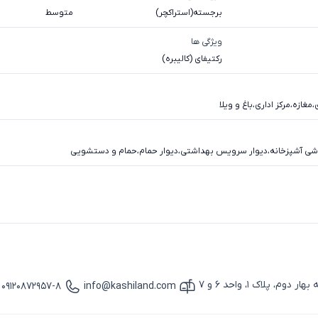
برجسته(استراکچر)
متوسط
ویژگی ها
رکتیفای (کالیبره)
،
مغازه
،
مرکز اداری
،
باغ و ویلا
شی آشپزخانه
،
دیوار سرویس بهداشتی
،
دیوار حمام
،
حمام و دستشویی
پلاک 1، واحد 6 و 7
09120872957-8
info@kashiland.com
آیکون ایمیل
آیکون تماس