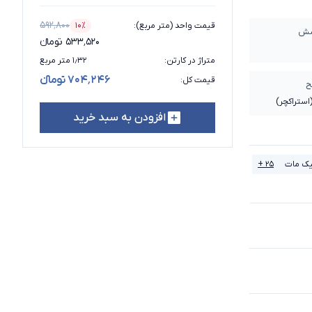
۵۹۲٬۸۰۰
قیمت واحد (متر مربع)
:
۱۰٪
درصد تخفیف
شش
۵۳۳٬۵۲۰ تومانء
متراژ در کارتن
:
۱٫۳۲ متر مربع
۷۰۴٬۲۴۶ تومانء
قیمت کل
:
ح
ستراکچر)
افزودن به سبد خرید
ک مات
۲۵ +