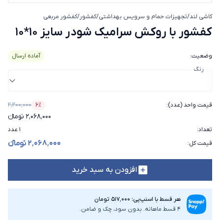
کاشی لند
/
تجهیزات حمام و سرویس بهداشتی
/
کفشور
/
کفشور مربعی
کفشور با روکش سرام
کفشور با روکش سرامیک شودر سایز 10*10
وضعیت
:
آماده ارسال
رنگ
۲٬۲۰۰٬۰۰۰
قیمت واحد (عدد)
:
۶٪
درصد تخفیف
۲٬۰۶۸٬۰۰۰ تومانء
تعداد
:
۱ عدد
۲٬۰۶۸٬۰۰۰ تومانء
قیمت کل
:
افزودن به سبد خرید
هر قسط با اسنپ‌پی: ۵۱۷٬۰۰۰ تومان
4 قسط ماهانه. بدون سود، چک و ضامن.