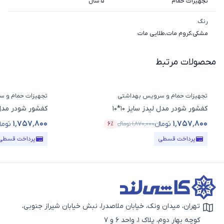
تجهیزات حمام
5 سال
رنگ
مشکی
،
کروم مات
،
طلایی مات
محصولات مرتبط
تجهیزات حمام و سرویس بهداشتی
تجهیزات حمام و 
کفشور شودر مدل لیدز سایز 10*10
کفشور شودر مدل گری
۱٬۷۵۷٬۸۰۰
۱٬۷۵۷٬۸۰۰
تومانء
توما
۱٬۸۷۰٬۰۰۰
تومانء
۶٪
قیمت محصول
درصد تخفیف
قیمت محصول
پرداخت قسطی
پرداخت قسطی
تهران، میدان ونک، خیابان ملاصدرا، نبش خیابان شیراز جنوبی،
آیکون نقشه
کوچه بهار دوم، پلاک 1، واحد 6 و 7