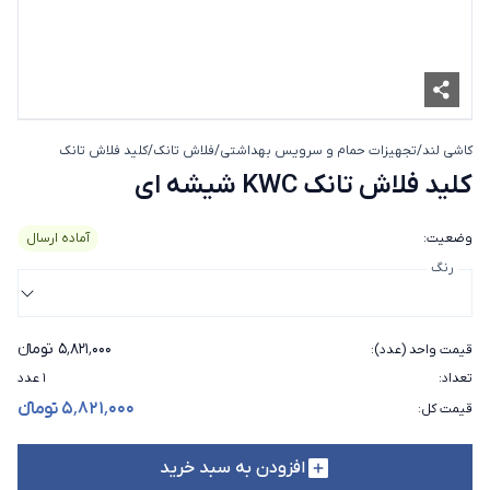
کاشی لند
/
تجهیزات حمام و سرویس بهداشتی
/
فلاش تانک
/
کلید فلاش تانک
کلید فلاش تانک KWC
کلید فلاش تانک KWC شیشه ای
وضعیت
:
آماده ارسال
رنگ
۵٬۸۲۱٬۰۰۰ تومانء
قیمت واحد (عدد)
:
تعداد
:
۱ عدد
۵٬۸۲۱٬۰۰۰ تومانء
قیمت کل
:
افزودن به سبد خرید