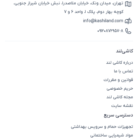
تهران، میدان ونک، خیابان ملاصدرا، نبش خیابان شیراز جنوبی،
آیکون نقشه
کوچه بهار دوم، پلاک 1، واحد 6 و 7
info@kashiland.com
آیکون ایمیل
09120872957-8
آیکون تماس
کاشی‌لند
درباره کاشی لند
تماس با ما
قوانین و مقررات
حریم خصوصی
مجله کاشی لند
نقشه سایت
دسترسی سریع
تجهیزات حمام و سرویس بهداشتی
مواد شیمیایی ساختمانی