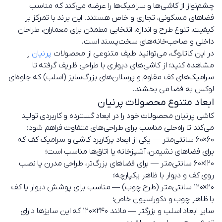
چشم‌نواز از کاشی‌ها و سرامیک‌ها را عرضه می‌کند که مناسب
فضاهای مسکونی، تجاری و خاص هستند. این برند با تمرکز بر
کیفیت، تنوع طرح و اندازه، انتخابی مطمئن برای معماران، طراحان
داخلی و صاحب‌خانه‌های سخت‌پسند است.
در این کاتالوگ، می‌توانید طیف متنوعی از محصولات
پرنیان
را
مشاهده کنید؛ از کاشی‌های دیواری با طراحی ظریف گرفته تا
سرامیک‌های کف مقاوم و پرسلان‌های بزرگ‌سایز (اسلب) که جلوه‌ای
لوکس به فضا می بخشند.
ابعاد متنوع محصولات پرنیان
کاشی پرنیان محصولات خود را در ابعاد گسترده و کاربردی تولید
می‌کند تا راه‌حلی مناسب برای طراحی‌های متفاوت فراهم شود:
۶۰×۶۰ سانتی‌متر — یکی از ابعاد پرکاربرد کاشی و سرامیک کف که
برای فضاهای نشیمن، آشپزخانه یا اتاق‌ها مناسب است؛
12۰×60 سانتی‌متر — برای فضاهای بزرگ‌تر، طراحی مدرن یا نصب
روی کف و دیوار با ظاهر یکپارچه؛
۲۰×۱۲۰ سانتی‌متر (طرح چوب) — مناسب برای پوشش دیوار یا کف
با ظاهر چوب و دکوراسیون خاص؛
سایر ابعاد اسلب و بزرگتر — مانند 24۰×۱2۰ که این سایزها دارای