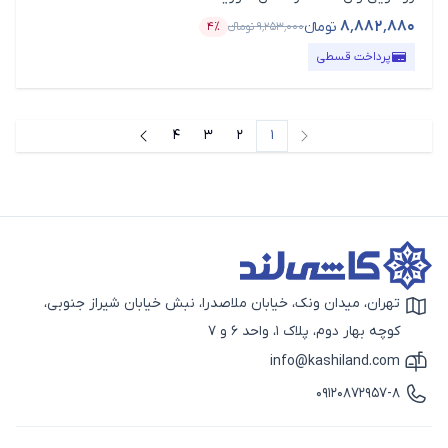
۸٬۸۸۲٬۸۸۰
تومانء
۹٬۲۵۳٬۰۰۰
تومانء
۴٪
قیمت محصول
درصد تخفیف
پرداخت قسطی
4
3
2
1
صفحه قبل
صفحه بعد
تهران، میدان ونک، خیابان ملاصدرا، نبش خیابان شیراز جنوبی،
آیکون نقشه
کوچه بهار دوم، پلاک 1، واحد 6 و 7
info@kashiland.com
آیکون ایمیل
09120872957-8
آیکون تماس