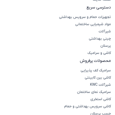
دسترسی سریع
تجهیزات حمام و سرویس بهداشتی
مواد شیمیایی ساختمانی
شیرآلات
چینی بهداشتی
پرسلان
کاشی و سرامیک
برندها و طرح‌های معتبر کاشی طلایی در بازار
محصولات پرفروش
ایران
کاربرد
سرامیک کف پذیرایی
برند
ویژگی‌ها
توصیه‌شده
کاشی بین کابینتی
کاشی
طرح‌های کوتینگ طلایی گل‌دار و
بین کابینت و TV
شیرآلات KWC
تبریز
مستطیلی و برجسته
wall
سرامیک نمای ساختمان
کاشی
مدل‌های طلایی با زمینه‌ی سفید
دیوارهای شاخص
کاشی استخری
مرجان
براق و خطوط کلاسیک
و دکوراتیو
کاشی سرویس بهداشتی و حمام
راهنمای خرید کاشی طلایی
چسب پرسلان