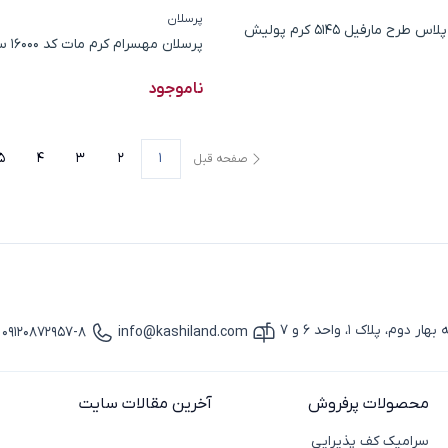
پرسلان
اسلب پالرمو پلاس طرح مارفیل 5145 کرم پولیش
پرسلان مهسرام کرم مات کد 16000 سایز 120*17
ناموجود
5
4
3
2
1
صفحه قبل
پلاک 1، واحد 6 و 7
09120872957-8
info@kashiland.com
آیکون ایمیل
آیکون تماس
محصولات پرفروش
آخرین مقالات سایت
سرامیک کف پذیرایی