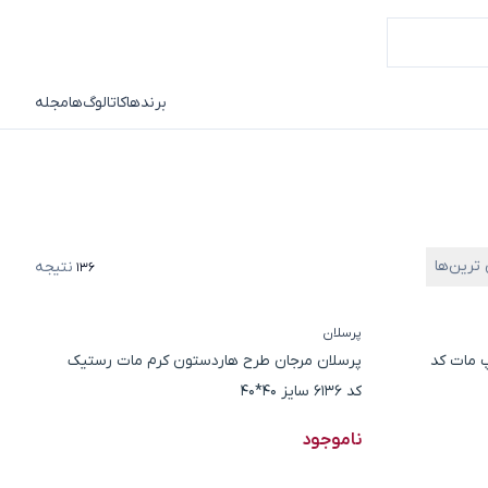
برندها
کاتالوگ‌ها
مجله
 ترین‌ها
نتیجه
136
پرسلان
 مات کد
پرسلان مرجان طرح هاردستون کرم مات رستیک
کد 6136 سایز 40*40
ناموجود