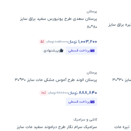
پرسلان
پرسلان سعدی طرح یونیورس سفید براق سایز
ه براق سایز
80*80
۱٬۰۰۳٬۲۰۰
تومانء
۱٬۰۵۶٬۰۰۰
تومانء
۵٪
د تخفیف
قیمت محصول
درصد تخفیف
پرداخت قسطی
پیشنهادی
پرسلان
3*30
پرسلان الوند طرح آموس مشکی مات سایز 30*30
۸۸۸٬۸۴۰
تومانء
۹۸۷٬۶۰۰
تومانء
۱۰٪
 تخفیف
قیمت محصول
درصد تخفیف
پرداخت قسطی
کاشی و سرامیک
تیره مات
سرامیک سرام نگار طرح دیاموند سفید مات سایز