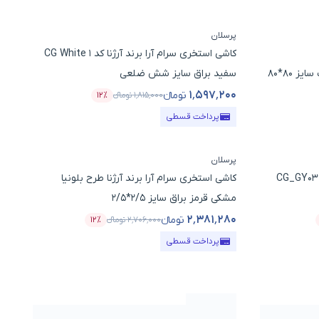
پرسلان
کاشی استخری سرام آرا برند آرژنا کد CG White 1
 80*80
سفید براق سایز شش ضلعی
۱٬۵۹۷٬۲۰۰
تومانء
۱٬۸۱۵٬۰۰۰
تومانء
۱۲٪
قیمت محصول
درصد تخفیف
پرداخت قسطی
پرسلان
کاشی استخری سرام آرا برند آرژنا کد CG_GY03
کاشی استخری سرام آرا برند آرژنا طرح بلونیا
مشکی قرمز براق سایز 2/5*2/5
۲٬۳۸۱٬۲۸۰
تومانء
۲٬۷۰۶٬۰۰۰
تومانء
۱۲٪
صد تخفیف
قیمت محصول
درصد تخفیف
پرداخت قسطی