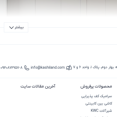
بیشتر
پلاک 1، واحد 6 و 7
09120872957-8
info@kashiland.com
آیکون ایمیل
آیکون تماس
محصولات پرفروش
آخرین مقالات سایت
سرامیک کف پذیرایی
کاشی بین کابینتی
شیرآلات KWC