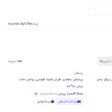
برندها
کاتالوگ‌ها
مجله
 ترین‌ها
نتیجه
459
پرسلان
براق سایز
پرسلان سعدی طرح رامونا طوسی روشن مات
سایز 80*80
۱٬۰۰۳٬۲۰۰
تومانء
۱٬۰۵۶٬۰۰۰
تومانء
۵٪
د تخفیف
قیمت محصول
درصد تخفیف
پرداخت قسطی
پیشنهادی