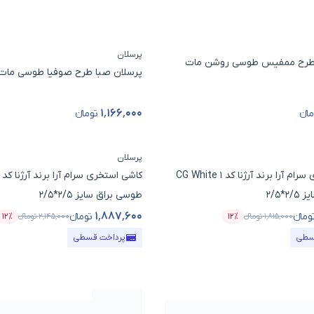
پرسلان
 طرح ممفیس طوسی روشن مات
پرسلان صبا طرح صوفیا طوسی مات سایز
۱٬۱۶۶٬۰۰۰
انء
تومانء
ول
قیمت محصول
پرسلان
کاشی استخری سرام آرا برند آرژنا کد CG White 1
*2/5
طوسی براق سایز 2/5*2/5
۱٬۸۸۷٬۶۰۰
ومانء
تومانء
۱٬۸۱۵٬۰۰۰
تومانء
۱۲٪
۲٬۱۴۵٬۰۰۰
تومانء
۱۲٪
ول
درصد تخفیف
قیمت محصول
در
سطی
پرداخت قسطی