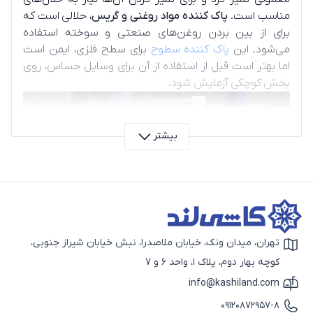
مناسب است.
پاک کننده مواد روغنی و گریس
، حلالی است که
برای از بین بردن روغن‌های صنعتی و سوخته استفاده
می‌شود. این
پاک کننده سطوح
برای سطح فلزی، ایمن است
اما بهتر است قبل از استفاده از آن برای وسایل حساس، روی
بخش کوچکی آزمایش شود.
بیشتر
تهران، میدان ونک، خیابان ملاصدرا، نبش خیابان شیراز جنوبی،
آیکون نقشه
کوچه بهار دوم، پلاک 1، واحد 6 و 7
حلال و پاک کننده مواد روغنی و گریس
info@kashiland.com
آیکون ایمیل
برای پاک کردن گریس و روغن، از حلال‌های غیر قطبی استفاده
09120872957-8
می‌شود. برخی الکل‌ها (ایزوپروپیل) در پاک کردن چربی‌های