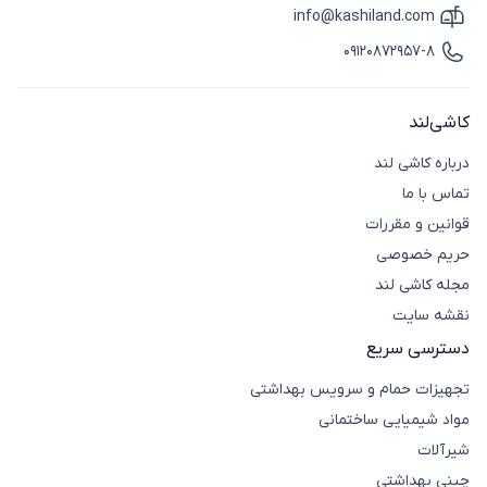
info@kashiland.com
آیکون ایمیل
09120872957-8
آیکون تماس
کاشی‌لند
درباره کاشی لند
تماس با ما
قوانین و مقررات
حریم خصوصی
مجله کاشی لند
نقشه سایت
دسترسی سریع
تجهیزات حمام و سرویس بهداشتی
مواد شیمیایی ساختمانی
شیرآلات
چینی بهداشتی