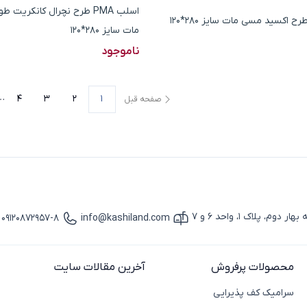
اسلب PMA طرح نچرال کانکری
مات سایز 280*120
ناموجود
4
3
2
1
صفحه قبل
صف
پلاک 1، واحد 6 و 7
09120872957-8
info@kashiland.com
آیکون ایمیل
آیکون تماس
محصولات پرفروش
آخرین مقالات سایت
سرامیک کف پذیرایی