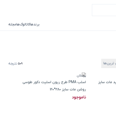
برندها
کاتالوگ‌ها
مجله
 ترین‌ها
نتیجه
509
پرسلان
 سفید مات سایز
اسلب PMA طرح ریون اسلیت دکور طوسی
روشن مات سایز 280*120
ناموجود