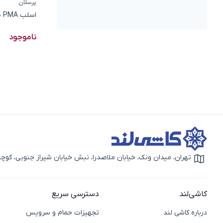
پرسلان
اسلب PMA طرح اکسید مسی مات سایز 280*120
ناموجود
تهران، میدان ونک، خیابان ملاصدرا، نبش خیابان شیراز جنوبی، کوچه بهار دوم، 
آیکون نقشه
کاشی‌لند
دسترسی سریع
درباره کاشی لند
تجهیزات حمام و سرویس