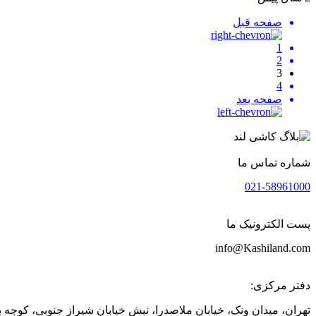
صفحه قبل
1
2
3
4
صفحه بعد
شماره تماس ما
021-58961000
پست الکترونیک ما
info@Kashiland.com
دفتر مرکزی:
تهران، میدان ونک، خیابان ملاصدرا، نبش خیابان شیراز جنوبی، کوچه بهار دوم، پلاک 1، واحد 6 و 7 شورو