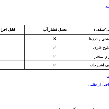
ید
شی/سقف)
تحمل فشار آب
قابل اجر
❌
تی و درزها
✅
طوح فلزی
✅
و استخر
✅
ف آشپزخانه
ل از تقلبی