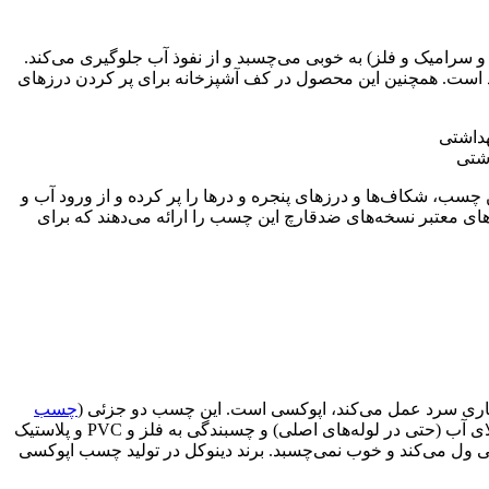
رامیک و فلز) به خوبی می‌چسبد و از نفوذ آب جلوگیری می‌کند.
 است. همچنین این محصول در کف آشپزخانه برای پر کردن درزهای
شتی
مولاً ۱۲ تا ۲۴ ساعت) و دوام و طول عمر زیاد است. این چسب، شکاف‌ها و درزهای پنجره و درها را پر کرده و از ورود آب و
های معتبر نسخه‌های ضدقارچ این چسب را ارائه می‌دهند که برای
کاری سرد عمل می‌کند، اپوکسی است. این چسب دو جزئی (
چسب
) پس از ترکیب رزین و هاردنر، پیوندی شیمیایی ایجاد کرده و ساختاری سنگ مانند پیدا می‌کند. اپوکسی تحمل فشار بالای آب (حتی در لوله‌های اصلی) و چسبندگی به فلز و PVC و پلاستیک
کسی ول می‌کند و خوب نمی‌چسبد. برند دینوکل در تولید چسب اپوکسی