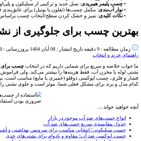
•
چسب پلیمر هیبریدی
: نسل جدید و ترکیبی از سیلیکون و پلی‌اورتان؛ خشک شدن سریع (کمت
•
نوار آب‌بندی
: مکمل چسب‌ها (تفلون یا بوتیل) برای عایق‌بندی 
•
نکات کلیدی
: تمیز و خشک کردن سطح/انتخاب چسب براساس
بهترین چسب برای جلوگیری از ن
زمان مطالعه : 9 دقیقه
تاریخ انتشار : 08 آبان 1404
بروزرسانی : 20 بهمن 1404
راهنمای خرید و انتخاب
ما جواب خلاصه و سریع برای شمایی داریم که در انتخاب
چسب برای ج
نشتی لوله یا مخزن آب، فقط هزینه‌ها را بیشتر می‌کند. ولی فراموش 
فشار و فلزی، چسب اپوکسی دوقلو (خمیری یا مایع) مناسب است. بر
کدام مدل و برند برای مشکل فعلی شما، موثر است و جلوی نشتی را 
ضروری بودن استفاده
آنچه خواهید خواند ...
انواع چسب‌های ضد آب موجود در بازار
جدول مقایسه‌ی سریع چسب‌های ضد آب
چسب سیلیکونی؛ انتخابی مناسب برای سرویس بهداشتی و آشپز
چسب اپوکسی ضد آب؛ مقاوم و بادوام برای نشتی‌های جدی