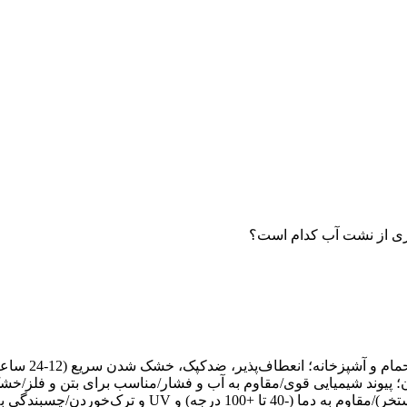
ری از نشت آب کدام است؟
 انعطاف‌پذیر، ضدکپک، خشک شدن سریع (12-24 ساعت) و مقاوم در برابر رطوبت
یوند شیمیایی قوی/مقاوم به آب و فشار/مناسب برای بتن و فلز/خشک شدن ت
 ترک‌خوردن/چسبندگی به چوب و بتن و فلز