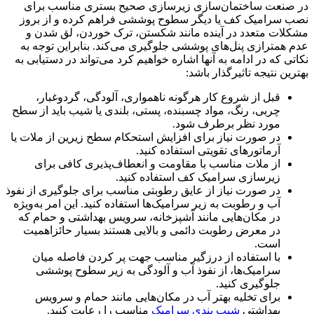
در صنعت ساختمان‌سازی زیرسازی صحیح بستری مناسب برای
نصب سرامیک کف یا دیگر سطوح پوششی فراهم کرده و از بروز
مشکلات متعدد در آینده مانند شکستن، ترک خوردن، لق شدن و
عدم همترازی پنل‌های پوششی جلوگیری می‌کند. بنابراین توجه به
نکاتی که در ادامه به آنها اشاره خواهیم کرد می‌تواند در دستیابی به
بهترین نتیجه تاثیرگذار باشد:
قبل از شروع کار هرگونه ناهمواری، آلودگی، گردوغبار،
چربی، رنگ، مواد چسبنده، پستی، بلندی یا شیب باید از سطح
مورد نظر برطرف شود.
در صورت نیاز برای افزایش استحکام سطح زیرین از ملات یا
آرماتورهای تقویتی استفاده کنید.
از ملات مناسب با مقاومت و انعطاف‌پذیری کافی برای
زیرسازی سرامیک کف استفاده کنید.
در صورت نیاز از عایق رطوبتی مناسب برای جلوگیری از نفوذ
آب و رطوبت به زیر سرامیک‌ها استفاده کنید. این امر به‌ویژه
در مکان‌هایی مانند آشپزخانه، سرویس بهداشتی و حمام که
در معرض رطوبت دائمی و بالایی هستند بسیار حائزاهمیت
است.
با استفاده از درزگیر مناسب جهت پر کردن فاصله میان
سرامیک‌ها، از نفوذ آب و آلودگی به زیر سطوح پوششی
جلوگیری کنید.
برای تخلیه بهتر آب در مکان‌هایی مانند حمام و سرویس
بهداشتی
شیب بندی سرامیک
مناسب را رعایت کنید.