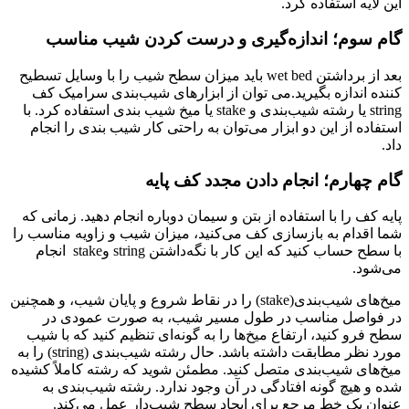
این لایه استفاده کرد.
گام سوم؛ اندازه‌گیری و درست کردن شیب مناسب
بعد از برداشتن wet bed باید میزان سطح شیب را با وسایل تسطیح
کننده اندازه بگیرید.می توان از ابزارهای شیب‌بندی سرامیک کف
string یا رشته شیب‌بندی و stake یا میخ شیب بندی استفاده کرد. با
استفاده از این دو ابزار می‌توان به راحتی کار شیب بندی را انجام
داد.
گام چهارم؛ انجام دادن مجدد کف پایه
پایه کف را با استفاده از بتن و سیمان دوباره انجام دهید. زمانی که
شما اقدام به بازسازی کف می‌کنید، میزان شیب و زاویه مناسب را
با سطح حساب کنید که این کار با نگه‌د‌اشتن string وstake انجام
می‌شود.
میخ‌های شیب‌بندی(stake) را در نقاط شروع و پایان شیب، و همچنین
در فواصل مناسب در طول مسیر شیب، به صورت عمودی در
سطح فرو کنید، ارتفاع میخ‌ها را به گونه‌ای تنظیم کنید که با شیب
مورد نظر مطابقت داشته باشد. حال رشته شیب‌بندی (string) را به
میخ‌های شیب‌بندی متصل کنید. مطمئن شوید که رشته کاملاً کشیده
شده و هیچ گونه افتادگی در آن وجود ندارد. رشته شیب‌بندی به
عنوان یک خط مرجع برای ایجاد سطح شیب‌دار عمل می‌کند.